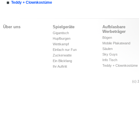
Teddy + Clownkostüme
Über uns
Spielgeräte
Aufblasbare
Werbeträger
Gigantisch
Bögen
Hupfburgen
Mobile Plakatwand
Wettkampf
Säulen
Einfach nur Fun
Sky Guys
Zuckerwatte
Info Tisch
Ein Blickfang
Teddy + Clownkostüme
Ihr Auftritt
(c) 