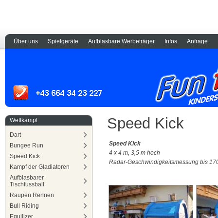
Über uns
Spielgeräte
Aufblasbare Werbeträger
Infos
Anfrage
Speed Kick
Wettkampf
Dart
Speed Kick
Bungee Run
4 x 4 m, 3,5 m hoch
Speed Kick
Radar-Geschwindigkeitsmessung bis 17
Kampf der Gladiatoren
Aufblasbarer
Tischfussball
Raupen Rennen
Bull Riding
Equilizer