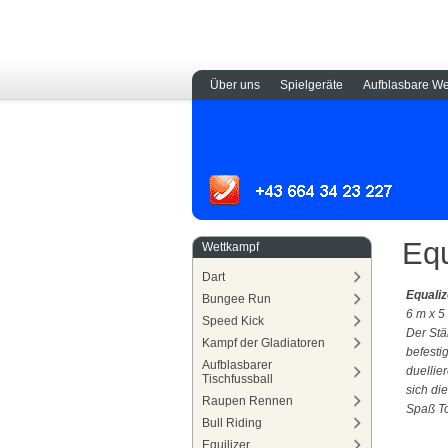
Über uns
Spielgeräte
Aufblasbare We
Equ
Wettkampf
Dart
Equaliz
Bungee Run
6 m x 5
Speed Kick
Der Stä
Kampf der Gladiatoren
befesti
Aufblasbarer
duellie
Tischfussball
sich die
Raupen Rennen
Spaß To
Bull Riding
Equilizer