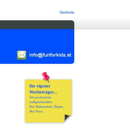
Startseite
Ihr eigener
Werbeträger...
Wir produzieren
maßgeschneidert
Ihre Plakatwände, Bögen,
Sky Guys...