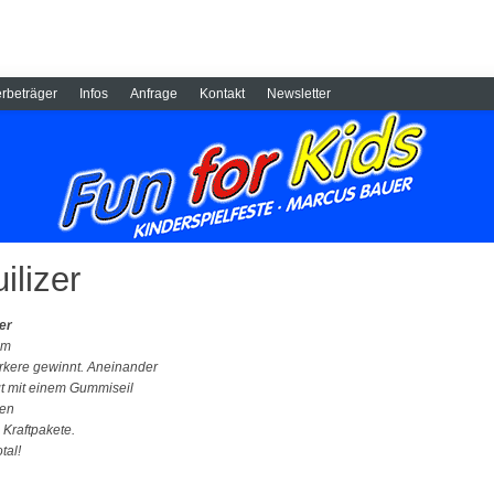
rbeträger
Infos
Anfrage
Kontakt
Newsletter
ilizer
er
 m
rkere gewinnt. Aneinander
gt mit einem Gummiseil
ren
 Kraftpakete.
tal!