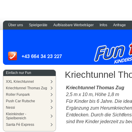
Über uns
Spielgeräte
Aufblasbare Werbeträger
Infos
Anfrage
Kriechtunnel T
Einfach nur Fun
XXL Kriechtunnel
Kriechtunnel Thomas Zug
Kriechtunnel Thomas Zug
2,5 m x 10 m, Höhe 1,8 m
Roller Funpark
Für Kinder bis 6 Jahre. Die idea
Push Car Rutsche
Ergänzung zum Herumkriechen
Nessi
Kleinkinder -
Entdecken. Durch die Sichtfens
Spielbereich
sind Ihre Kinder jederzeit zu b
Santa Fé Express