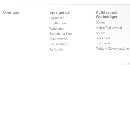
Über uns
Spielgeräte
Aufblasbare
Werbeträger
Gigantisch
Bögen
Hupfburgen
Mobile Plakatwand
Wettkampf
Säulen
Einfach nur Fun
Sky Guys
Zuckerwatte
Info Tisch
Ein Blickfang
Teddy + Clownkostüme
Ihr Auftritt
(c) 